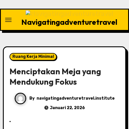
Skip
to
content
Navigatingadventuretravel
Ruang Kerja Minimal
Menciptakan Meja yang
Mendukung Fokus
By
navigatingadventuretravel.institute
Januari 22, 2026